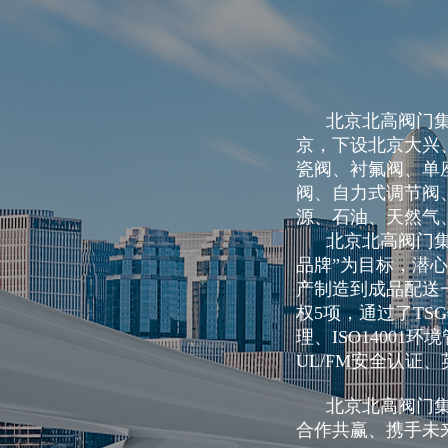
北京北高阀门集团有
气动陶瓷偏心半球阀（8孔
京，下设北京大兴
瓷阀、衬氟阀、单
阀、自力式调节阀
源、石油、天然
PN16）1
北京北高阀门集团
品牌”为目标，潜
产制造到成品配送
权5项，通过了TS
理、ISO14001
UL/FM安全认证
北京北高阀门集团
合作共赢、携手未