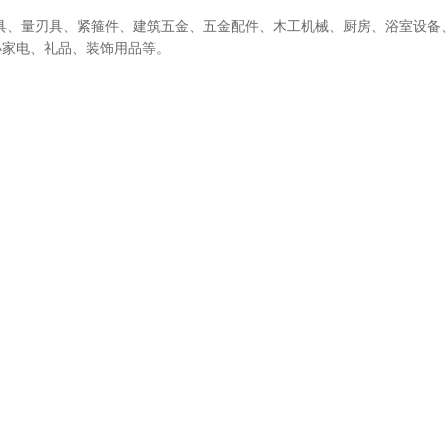
、锁具、量刃具、紧箍件、建筑五金、五金配件、木工机械、厨房、浴室设
小家电、礼品、装饰用品等。