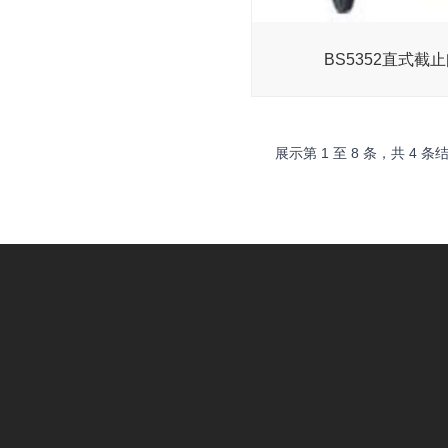
BS5352直式截
展示第
1
至
8
条，共
4
条结