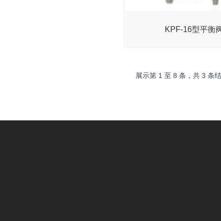
KPF-16型平衡
展示第
1
至
8
条，共
3
条结