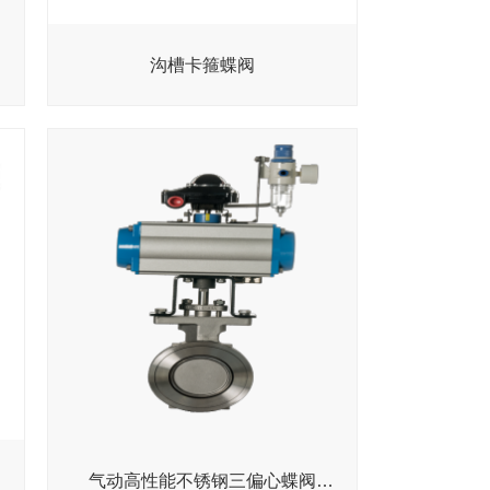
沟槽卡箍蝶阀
气动高性能不锈钢三偏心蝶阀