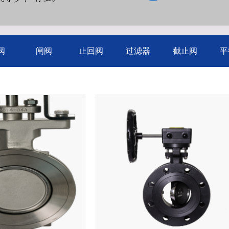
阀
闸阀
止回阀
过滤器
截止阀
平