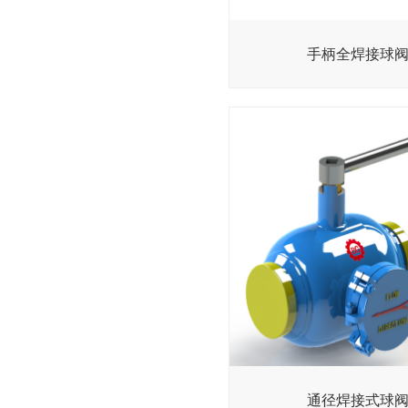
手柄全焊接球
通径焊接式球