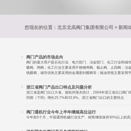
您现在的位置：
北京北高阀门集团有限公司
>
新闻
阀门产品的市场走向
阀门的最大用户是石化行业、电力部门、冶金部门、化工行业和城市
蝶阀、闸阀；化工行业主要采用不锈钢闸阀、截止阀、止回阀；冶
线蝶阀，城市供热主要采用的金属密封蝶阀等；输油管线主要采用
浙江省阀门产品出口特点及问题分析
浙江省是阀门出口大省。据杭州海关统计，2004年浙江省出口阀门6亿
同期（下同）增长25.7%和33.8%。浙江省阀门出口的主要特点
阀门通机行业今年上半年继续高位运行
今年前5个月，中国通用机械行业生产、销售继续保持30%以上的