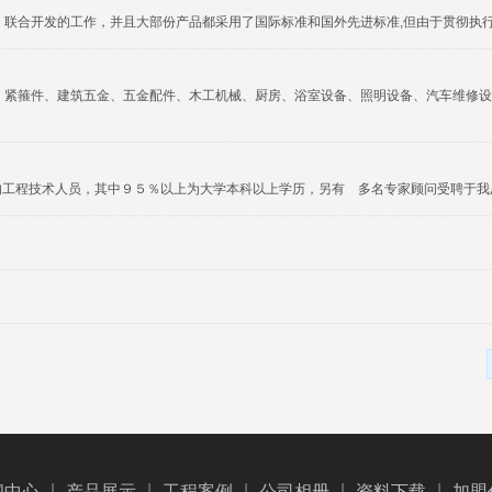
、联合开发的工作，并且大部份产品都采用了国际标准和国外先进标准,但由于贯彻执
刃具、紧箍件、建筑五金、五金配件、木工机械、厨房、浴室设备、照明设备、汽车维修
的工程技术人员，其中９５％以上为大学本科以上学历，另有 多名专家顾问受聘于我
|
|
|
|
|
闻中心
产品展示
工程案例
公司相册
资料下载
加盟